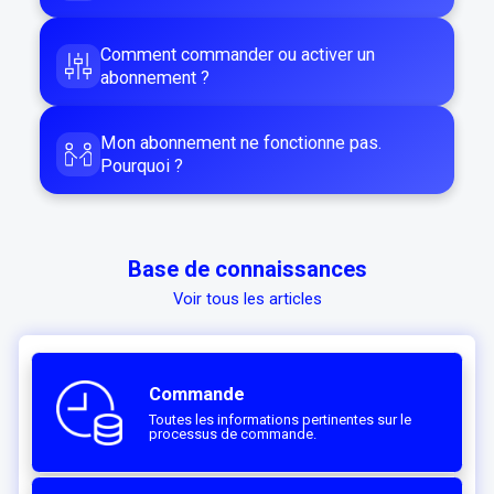
Comment commander ou activer un
abonnement ?
Mon abonnement ne fonctionne pas.
Pourquoi ?
Base de connaissances
Voir tous les articles
Commande
Toutes les informations pertinentes sur le
processus de commande.