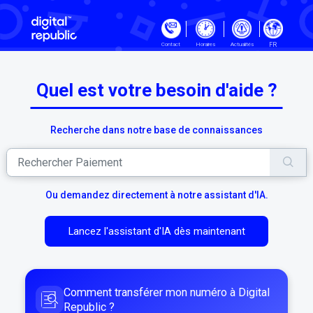
Passer au contenu principal
FR
Contact
Horaires
Actualités
Quel est votre besoin d'aide ?
Recherche dans notre base de connaissances
Ou demandez directement à notre assistant d'IA.
Lancez l'assistant d'IA dès maintenant
Comment transférer mon numéro à Digital
Republic ?