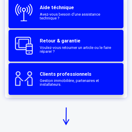
Aide téchnique
Avez-vous besoin d'une assistance
technique ?
Retour & garantie
Voulez-vous retourner un article ou le faire
réparer ?
Clients professionnels
Gestion immobilière, partenaires et
installateurs.