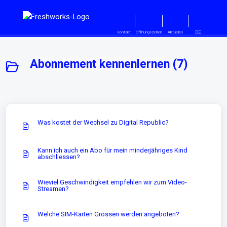
Zum hauptsächlichen Inhalt gehe
DE
Kontakt
Öffnungszeiten
Aktuelles
Abonnement kennenlernen (7)
Was kostet der Wechsel zu Digital Republic?
Kann ich auch ein Abo für mein minderjähriges Kind
abschliessen?
Wieviel Geschwindigkeit empfehlen wir zum Video-
Streamen?
Welche SIM-Karten Grössen werden angeboten?