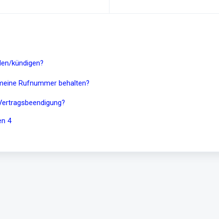
den/kündigen?
 meine Rufnummer behalten?
 Vertragsbeendigung?
en 4