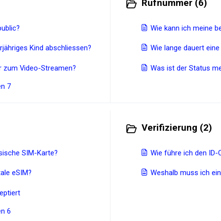
Rufnummer (6)
ublic?
Wie kann 
rjähriges Kind abschliessen?
Wie lange dauert ei
ir zum Video-Streamen?
Was ist der Status 
en 7
Verifizierung (2)
ysische SIM-Karte?
Wie führe ich den ID
itale eSIM?
Weshalb muss ich ein
rd nicht akzeptiert
en 6