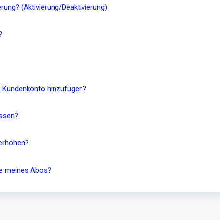
rung? (Aktivierung/Deaktivierung)
?
m Kundenkonto hinzufügen?
assen?
 erhöhen?
de meines Abos?