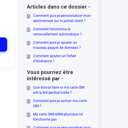
Articles dans ce dossier -
Comment puis-je personnaliser mon
abonnement sur le portail client ?
Comment fonctionne le
renouvellement automatique ?
(Activation/désactivation)
Comment puis-je ajouter un
nouveau paquet de données ?
Comment ajouter un forfait
d'itinérance ?
Vous pourriez être
intéressé par -
Que dois-je faire si ma carte SIM
est/a été perdue/volée ?
Comment puis-je activer ma carte
SIM ?
Ma carte SIM/eSIM physique ne
fonctionne pas
Comment puis-je personnaliser mon