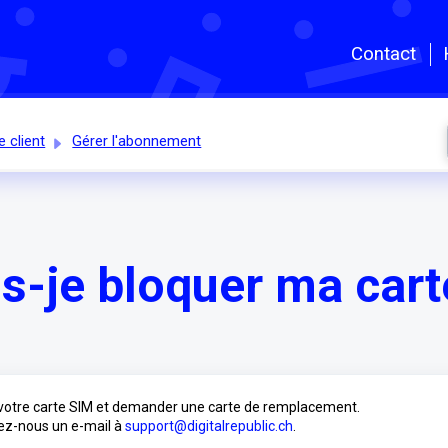
Passer au contenu principal
Contact
e client
Gérer l'abonnement
-je bloquer ma cart
 votre carte SIM et demander une carte de remplacement.
z-nous un e-mail à
support@digitalrepublic.ch
.