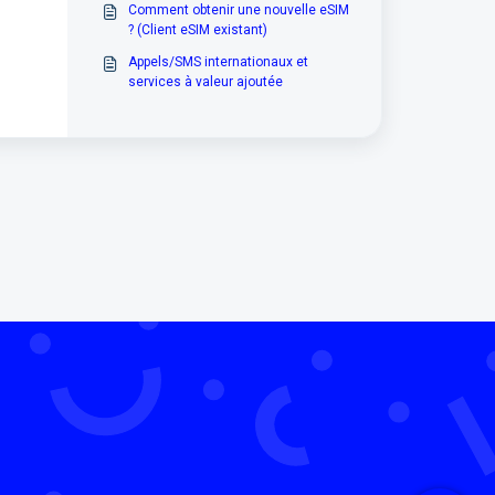
Comment obtenir une nouvelle eSIM
? (Client eSIM existant)
Appels/SMS internationaux et
services à valeur ajoutée