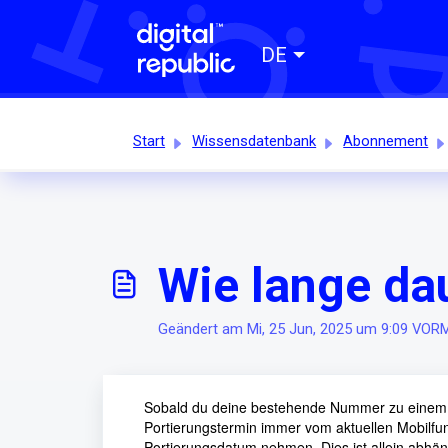
DE
Start
Wissensdatenbank
Abonnement
Wie lange d
Geändert am Mi, 25 Jun, 2025 um 9:09 VO
Sobald du deine bestehende Nummer zu einem n
Portierungstermin immer vom aktuellen Mobilfunk
Portierungsdatum nehmen. Dies ist allein abhäng