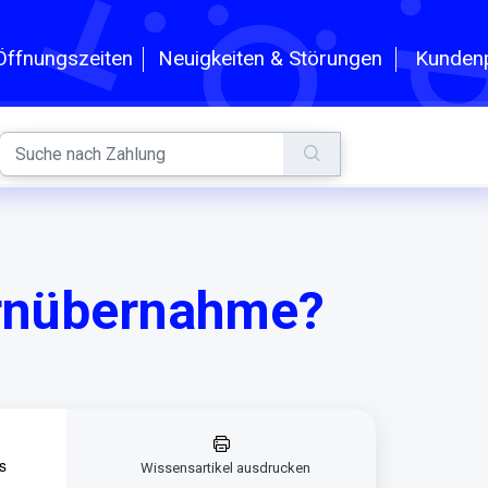
n
Kundenp
Öffnungszeiten
Neuigkeiten & Störungen
ernübernahme?
s
Wissensartikel ausdrucken