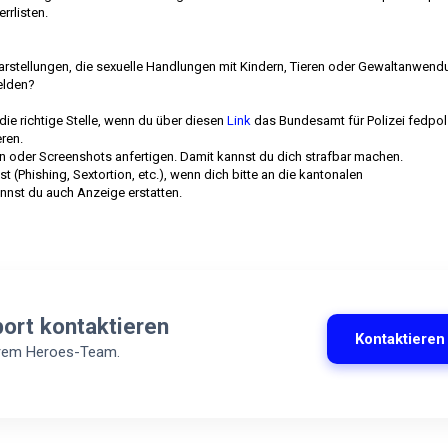
rrlisten.
Darstellungen, die sexuelle Handlungen mit Kindern, Tieren oder Gewaltanwend
elden?
e richtige Stelle, wenn du über diesen
Link
das Bundesamt für Polizei fedpol 
eren.
aden oder Screenshots anfertigen. Damit kannst du dich strafbar machen.
t (Phishing, Sextortion, etc.), wenn dich bitte an die kantonalen
nst du auch Anzeige erstatten.
port kontaktieren
Kontaktieren
erem Heroes-Team.