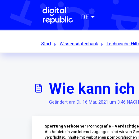
DE
Start
Wissensdatenbank
Technische Hilf
Wie kann ich
Geändert am Di, 16 Mär, 2021 um 3:46 NA
Sperrung verbotener Pornografie - Verdächtige
Als Anbieterin von Internetzugängen sind wir von G
verpflichtet, Inhalte mit verbotenen pornografische