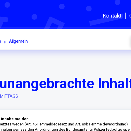
Zum hauptsächlichen Inhalt gehe
Kontakt
e
Allgemein
 unangebrachte Inha
CHMITTAGS
 Inhalte melden
esetztes wegen (Art. 46 Fernmeldegesetz und Art. 89b Fernmeldeverordnung)
n Inhalten gemäss den Anordnungen des Bundesamts für Polizei fedpol zu sper